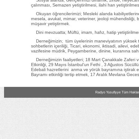
çalınması, Semazen yetiştirilmesi, ilahi han yetiştirilmes
Okuyan öğrencilerimizi; Mesleki alanda kabiliyetlerin
mesela, avukat, mimar, veteriner, jeoloji mühendisliği,
müşavir yetiştirmek.
Dini mevzuatta; Müftü, imam, hafız, hatip yetiştirilmes
Derneğimizin; tüm üyelerinin maneviyatının yüksek tutul
sohbetlerin içeriliği, Ticari, ekonomi, iktisadi, ailevi,
vazifesine müdrik, Peygamberine, dinine, kuranına sahip. 
Derneğimizin faaliyetleri; 18 Mart Çanakkale Zaferi 
Etkinliği, 29 Mayıs İstanbul’un Fethi , 3 Ağustos Sücül
Edebali hazretlerini anma ve yörük bayramına iştirak
Bayramı etkinliği tertip etmek, 17 Aralık Mevlana Gece
Radyo Yusufiyye Tüm Hakları 