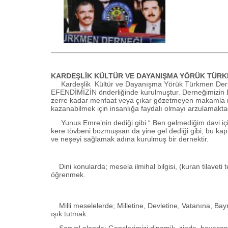
KARDEŞLİK KÜLTÜR VE DAYANIŞMA YÖRÜK TÜR
Kardeşlik Kültür ve Dayanışma Yörük Türkmen Dern
EFENDİMİZİN önderliğinde kurulmuştur. Derneğimizin E
zerre kadar menfaat veya çıkar gözetmeyen makamla me
kazanabilmek için insanlığa faydalı olmayı arzulamakta
Yunus Emre’nin dediği gibi “ Ben gelmediğim davi için b
kere tövbeni bozmuşsan da yine gel dediği gibi, bu kapın
ve neşeyi sağlamak adına kurulmuş bir dernektir.
Dini konularda; mesela ilmihal bilgisi, (kuran tilaveti tecv
öğrenmek.
Milli meselelerde; Milletine, Devletine, Vatanına, Bay
ışık tutmak.
Sosyal alanda; Gençlerimizi dinamik, zinde, heyecanlı 