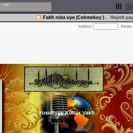
Fatih nida uye
(Cekmekoy )
, Hayırlı yayinl
Kullanıcı:
Parola
Yusufiyye Kültür Vakfı